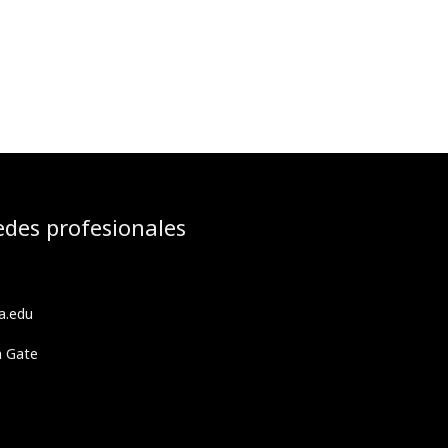
edes profesionales
a.edu
h Gate