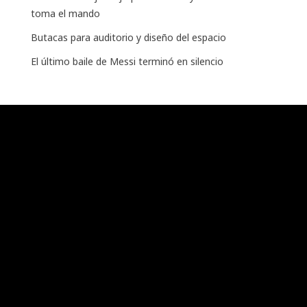
toma el mando
Butacas para auditorio y diseño del espacio
El último baile de Messi terminó en silencio