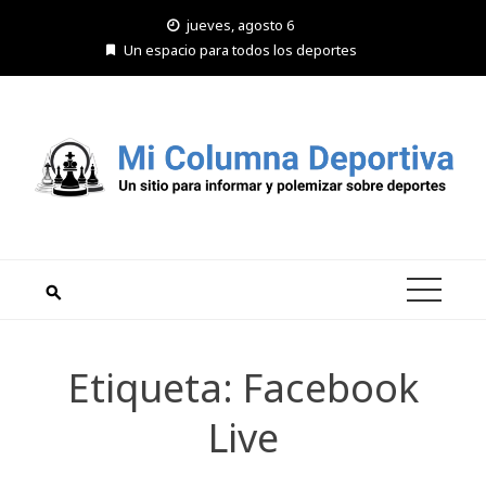
Saltar
jueves, agosto 6
al
Un espacio para todos los deportes
contenido
Etiqueta:
Facebook
Live