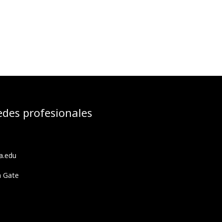
edes profesionales
a.edu
h Gate