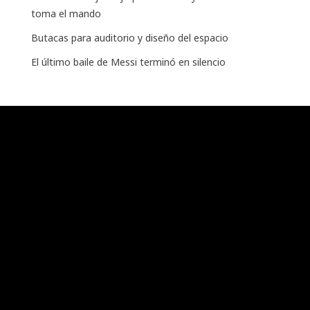
toma el mando
Butacas para auditorio y diseño del espacio
El último baile de Messi terminó en silencio