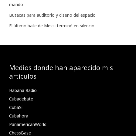
mando
Butacas para auditorio y diseño del espacio
El último baile de Messi terminó en silencio
Medios donde han aparecido mis
artículos
Habana Radio
Cubadebate
CubaSí
Cubahora
PanamericanWorld
ChessBase