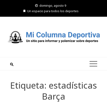
Saltar
domingo, agosto 9
al
Un espacio para todos los deportes
contenido
Etiqueta:
estadísticas
Barça