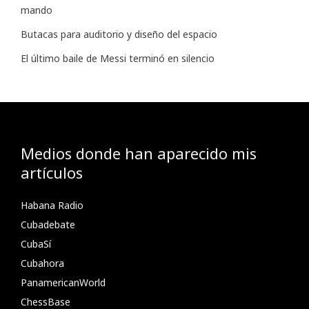
mando
Butacas para auditorio y diseño del espacio
El último baile de Messi terminó en silencio
Medios donde han aparecido mis
artículos
Habana Radio
Cubadebate
CubaSí
Cubahora
PanamericanWorld
ChessBase