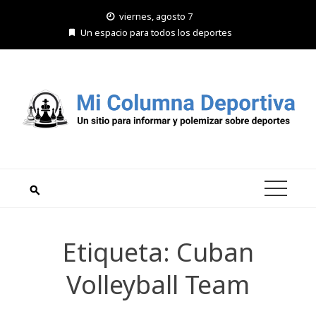
Saltar
viernes, agosto 7
al
Un espacio para todos los deportes
contenido
Etiqueta:
Cuban
Volleyball Team