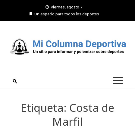
Saltar
viernes, agosto 7
al
Un espacio para todos los deportes
contenido
Etiqueta:
Costa de
Marfil