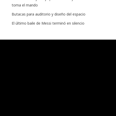
toma el mando
Butacas para auditorio y diseño del espacio
El último baile de Messi terminó en silencio