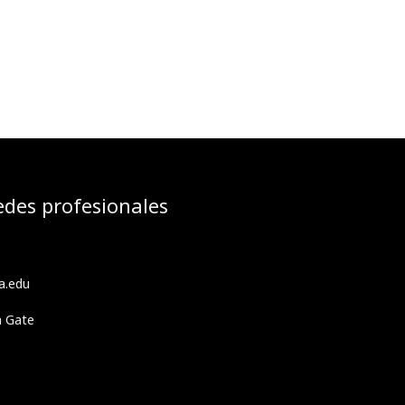
edes profesionales
a.edu
h Gate