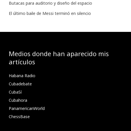
Butacas para auditorio y diseño del espacio
El último baile de Messi terminó en silencio
Medios donde han aparecido mis
artículos
Habana Radio
Cubadebate
CubaSí
Cubahora
PanamericanWorld
ChessBase