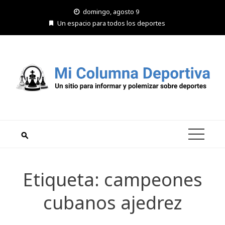
Saltar
domingo, agosto 9
al
Un espacio para todos los deportes
contenido
Etiqueta:
campeones
cubanos ajedrez