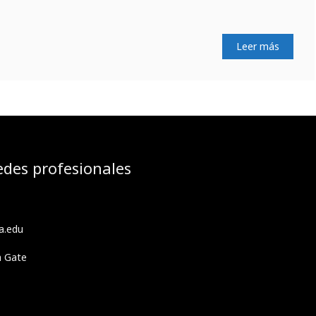
Leer más
edes profesionales
a.edu
h Gate