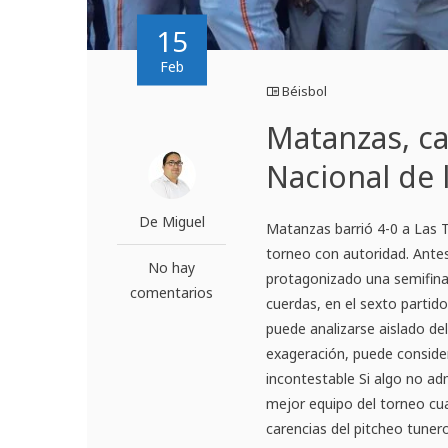
15
Feb
Béisbol
Matanzas, c
Nacional de l
De Miguel
Matanzas barrió 4-0 a Las Tu
torneo con autoridad. Antes 
No hay
protagonizado una semifinal
comentarios
cuerdas, en el sexto partido
puede analizarse aislado d
exageración, puede consider
incontestable Si algo no ad
mejor equipo del torneo cua
carencias del pitcheo tuner