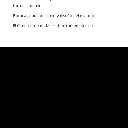
toma el mando
Butacas para auditorio y diseño del espacio
El último baile de Messi terminó en silencio