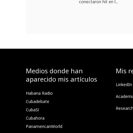
conectaron hit en l...
Medios donde han
Mis r
aparecido mis artículos
LinkedIn
Habana Radio
Academi
Cubadebate
Researc
CubaSí
Cubahora
PanamericanWorld