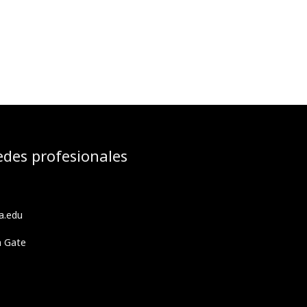
edes profesionales
a.edu
h Gate