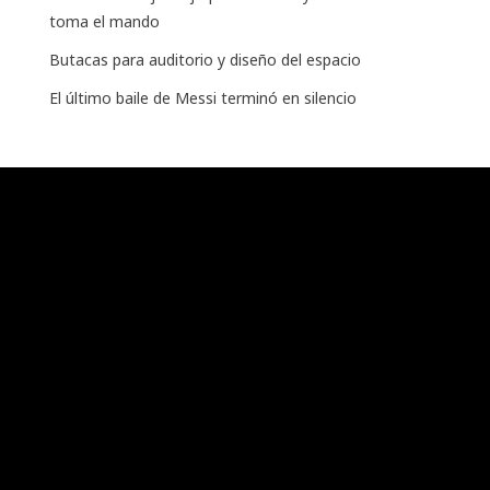
toma el mando
Butacas para auditorio y diseño del espacio
El último baile de Messi terminó en silencio